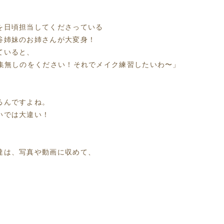
を日頃担当してくださっている
谷姉妹のお姉さんが大変身！
ていると、
編集無しのをください！それでメイク練習したいわ〜」
るんですよね。
いでは大違い！
達は、写真や動画に収めて、