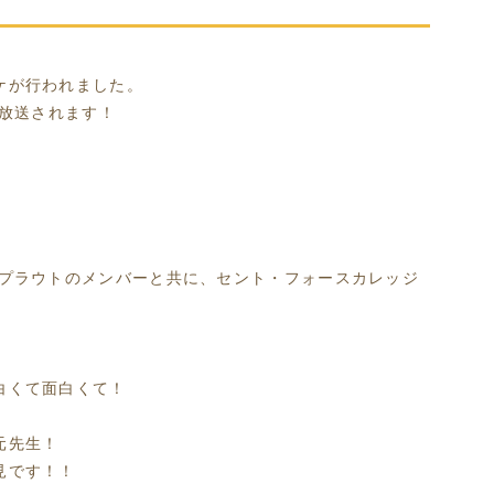
ケが行われました。
が放送されます！
スプラウトのメンバーと共に、セント・フォースカレッジ
白くて面白くて！
元先生！
見です！！