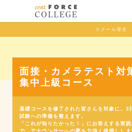
スクール理念
面接・カメラテスト対
集中上級コース
基礎コースを修了された皆さんを対象に、3
試験への準備を整えます。
「これが知りたかった！」にお答えする実践
で、アナウンサーへの夢を力強く後押ししま