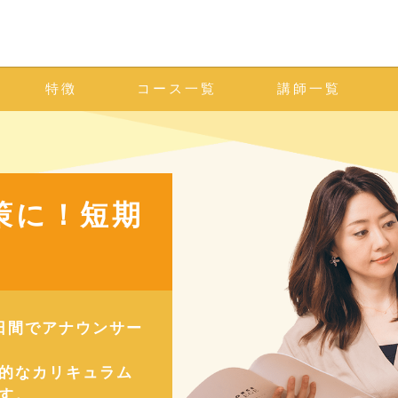
特徴
コース一覧
講師一覧
策に！短期
日間でアナウンサー
的なカリキュラム
す。