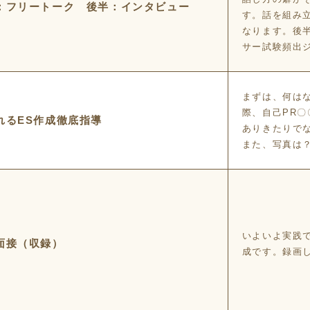
：フリートーク 後半：インタビュー
す。話を組み
なります。後
サー試験頻出
まずは、何は
際、自己PR
れるES作成徹底指導
ありきたりで
また、写真は
いよいよ実践
面接（収録）
成です。録画