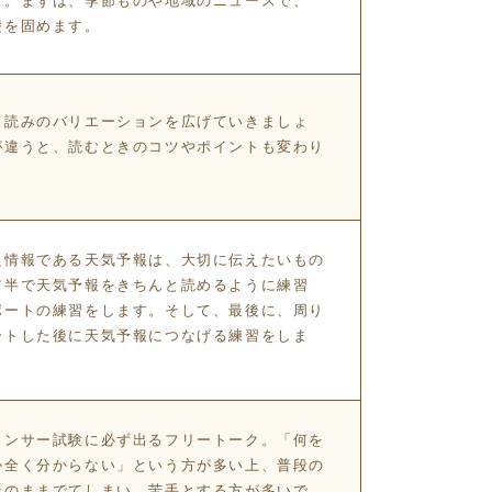
す。まずは、季節ものや地域のニュースで、
礎を固めます。
ス読みのバリエーションを広げていきましょ
が違うと、読むときのコツやポイントも変わり
た情報である天気予報は、大切に伝えたいもの
前半で天気予報をきちんと読めるように練習
ポートの練習をします。そして、最後に、周り
ートした後に天気予報につなげる練習をしま
ウンサー試験に必ず出るフリートーク。「何を
か全く分からない」という方が多い上、普段の
そのままでてしまい、苦手とする方が多いで