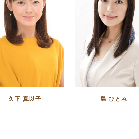
久下 真以子
島 ひとみ