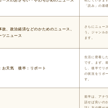
コースのおさらい・やわらかめのニュース
戦していきま
「読み」の基
さらにニュー
事故、政治経済などのかためのニュース、
う。ジャンル
ーツニュース
ます。
生活に密着し
です。まず、
：お天気 後半：リポート
し、後半でリ
の状況をリポ
す。
前半は、アナ
話せば良いの
話し方の癖が